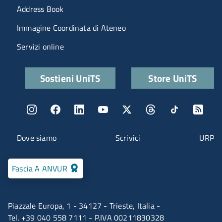
Menu portale
Address Book
Immagine Coordinata di Ateneo
Servizi online
Quick links
Sostieni UniTS
Store UniTS
Menu social
Menu contatti
Dove siamo
Scrivici
URP
Fascia A ANVUR
Piazzale Europa, 1 - 34127 - Trieste, Italia -
Tel. +39 040 558 7111 - P.IVA 00211830328