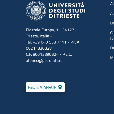
Men
Al
A
La
Piazzale Europa, 1 - 34127 -
Ga
Trieste, Italia -
fo
Tel. +39 040 558 7111 - P.IVA
Fa
00211830328
C.F. 80013890324 - P.E.C.
M
ateneo@pec.units.it
Fascia A ANVUR