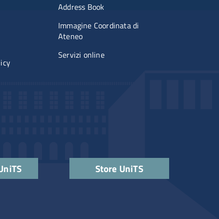
imenti
Menu portale
Address Book
Immagine Coordinata di
Ateneo
Servizi online
licy
 UniTS
Store UniTS