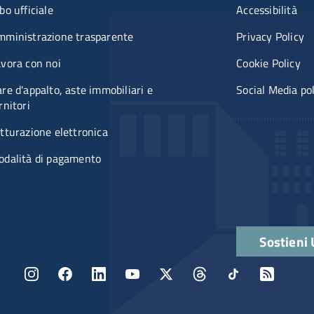
u organizzazione
Menù rifer
bo ufficiale
Accessibilità
mministrazione trasparente
Privacy Policy
vora con noi
Cookie Policy
re d'appalto, aste immobiliari e
Social Media po
rnitori
tturazione elettronica
odalità di pagamento
Quick links
Sostieni
Menu social