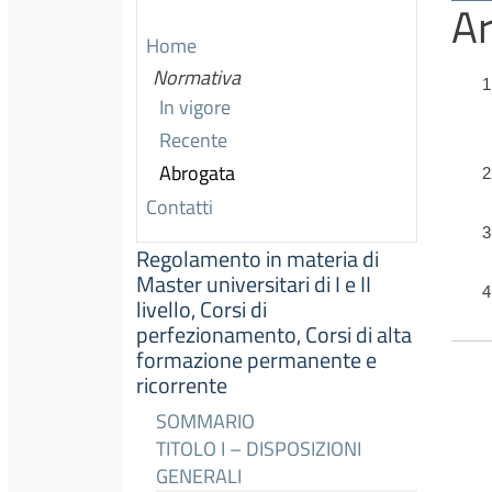
Ar
Home
Normativa
1
In vigore
Recente
Abrogata
2
Contatti
3
Regolamento in materia di
Master universitari di I e II
4
livello, Corsi di
perfezionamento, Corsi di alta
formazione permanente e
ricorrente
SOMMARIO
TITOLO I – DISPOSIZIONI
GENERALI