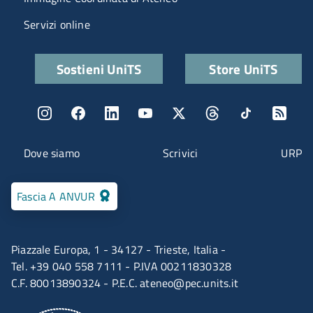
Servizi online
Quick links
Sostieni UniTS
Store UniTS
Menu social
Menu contatti
Dove siamo
Scrivici
URP
Fascia A ANVUR
Piazzale Europa, 1 - 34127 - Trieste, Italia -
Tel. +39 040 558 7111 - P.IVA 00211830328
C.F. 80013890324 - P.E.C.
ateneo@pec.units.it