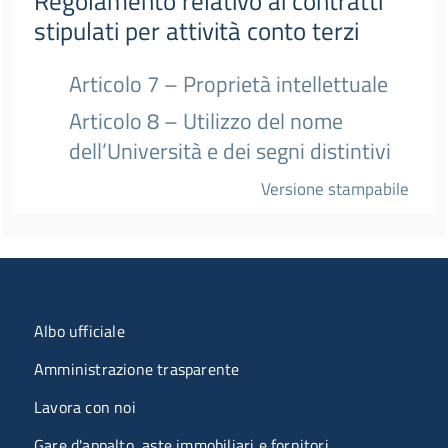
Regolamento relativo ai contratti
stipulati per attività conto terzi
Articolo 7 – Proprietà intellettuale
Articolo 8 – Utilizzo del nome
dell’Università e dei segni distintivi
Versione stampabile
Menu organizzazione
Albo ufficiale
Amministrazione trasparente
Lavora con noi
Gare d'appalto, aste immobiliari e fornitori