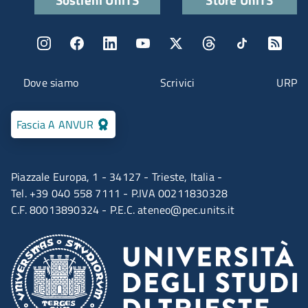
Menu social
Menu contatti
Dove siamo
Scrivici
URP
Fascia A ANVUR
Piazzale Europa, 1 - 34127 - Trieste, Italia -
Tel. +39 040 558 7111 - P.IVA 00211830328
C.F. 80013890324 - P.E.C.
ateneo@pec.units.it