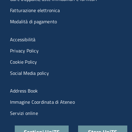
Fatturazione elettronica
Modalità di pagamento
Menù riferimenti
Accessibilità
Privacy Policy
Cookie Policy
Social Media policy
Menu portale
Address Book
Immagine Coordinata di Ateneo
Servizi online
Quick links
Sostieni UniTS
Store UniTS