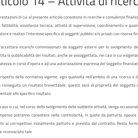
ticolo 14 – Attività di rice
restazioni di cui al presente articolo consistono in ricerche e consulenze finalizza
i fattibilità, assistenza tecnica, attività di supervisione, coordinamento e quan
atore e realizzi l’interesse specifico di soggetti pubblici e/o privati con risorse 
l’accettare incarichi commissionati da soggetti esterni per lo svolgimento d
ita la pubblicabilità dei risultati, anche se assoggettata, nei casi in cui esigenz
vatezza in corso d’opera e ad una autorizzazione espressa del soggetto finanziat
 rispetto della normativa vigente, ogni qualvolta nell’ambito di una ricerca 
 conseguito un risultato brevettabile, questo sarà di proprietà del sogget
ntale allo specifico risultato.
 caso in cui, nel corso dello svolgimento delle suddette attività, venga occasion
mpenso potranno consistere nella contitolarità, in quote da pattuirsi, oppure 
tto al corrispettivo inizialmente pattuito e previsto dal contratto. Resta fer
e riconosciuto tale.