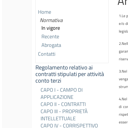
Ar
Home
1.Le p
Normativa
e/o d
In vigore
legisl
Recente
2.Nel
Abrogata
garant
Contatti
riser
Regolamento relativo ai
3.Nel
contratti stipulati per attività
venga
conto terzi
strume
CAPO I - CAMPO DI
APPLICAZIONE
4.Nel
CAPO II - CONTRATTI
di co
CAPO III - PROPRIETÀ
rispe
INTELLETTUALE
esser
CAPO IV - CORRISPETTIVO