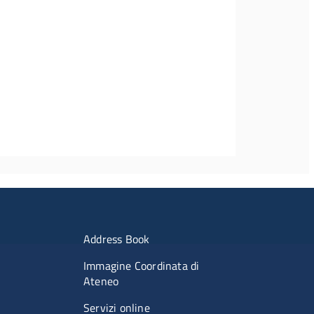
imenti
Menu portale
Address Book
Immagine Coordinata di
Ateneo
Servizi online