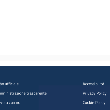
u organizzazione
Menù rifer
bo ufficiale
Accessibilità
mministrazione trasparente
Privacy Policy
vora con noi
Cookie Policy