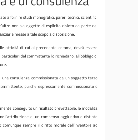
rca e di consulenza
te a fornire studi monografici, pareri tecnici, scientifici
t’altro non sia oggetto di esplicito divieto da parte del
finanziarie messe a tale scopo a disposizione.
elle attività di cui al precedente comma, dovrà essere
e particolari del committente lo richiedano, all’obbligo di
ore.
o di una consulenza commissionata da un soggetto terzo
to committente, purché espressamente commissionato o
almente conseguito un risultato brevettabile, le modalità
nell’attribuzione di un compenso aggiuntivo e distinto
mo comunque sempre il diritto morale dell’inventore ad