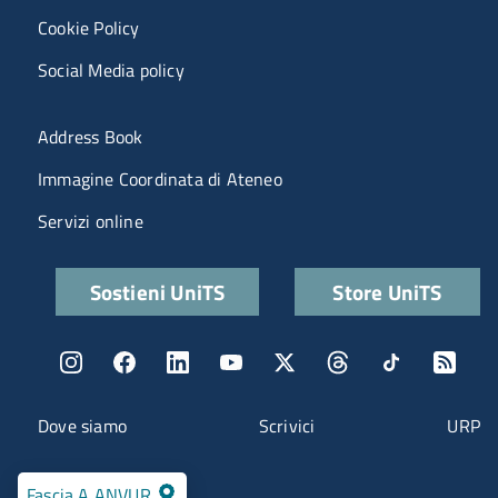
Cookie Policy
Social Media policy
Menu portale
Address Book
Immagine Coordinata di Ateneo
Servizi online
Quick links
Sostieni UniTS
Store UniTS
Menu social
Menu contatti
Dove siamo
Scrivici
URP
Fascia A ANVUR