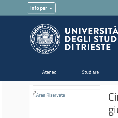
Menu target
Info per
Navigazione principale
Ateneo
Studiare
Ci
Area Riservata
gi