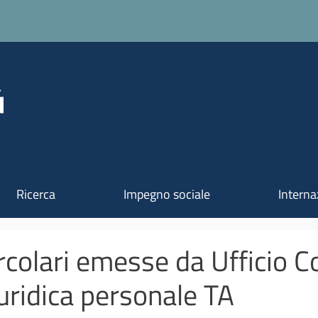
Salta al contenuto principale
Ricerca
Impegno sociale
Interna
rcolari emesse da Ufficio C
uridica personale TA