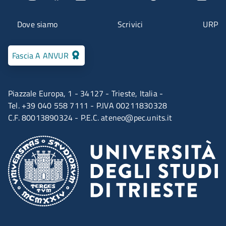
Menu contatti
Dove siamo
Scrivici
URP
Fascia A ANVUR
Piazzale Europa, 1 - 34127 - Trieste, Italia -
Tel. +39 040 558 7111 - P.IVA 00211830328
C.F. 80013890324 - P.E.C.
ateneo@pec.units.it