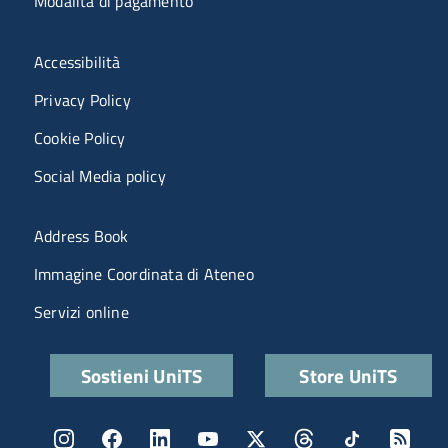
Modalità di pagamento
Menù riferimenti
Accessibilità
Privacy Policy
Cookie Policy
Social Media policy
Menu portale
Address Book
Immagine Coordinata di Ateneo
Servizi online
Quick links
Sostieni UniTS
Store UniTS
Menu social