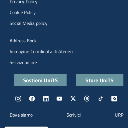
Privacy Policy
Cookie Policy
Social Media policy
Menu portale
Address Book
Immagine Coordinata di Ateneo
Servizi online
Quick links
Sostieni UniTS
Store UniTS
Menu social
Menu contatti
Dove siamo
Scrivici
URP