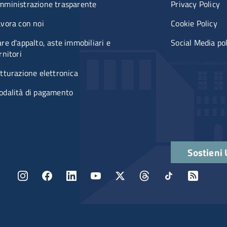
mministrazione trasparente
Privacy Policy
vora con noi
Cookie Policy
re d'appalto, aste immobiliari e
Social Media po
rnitori
tturazione elettronica
odalità di pagamento
Quick links
Sostieni
Menu social