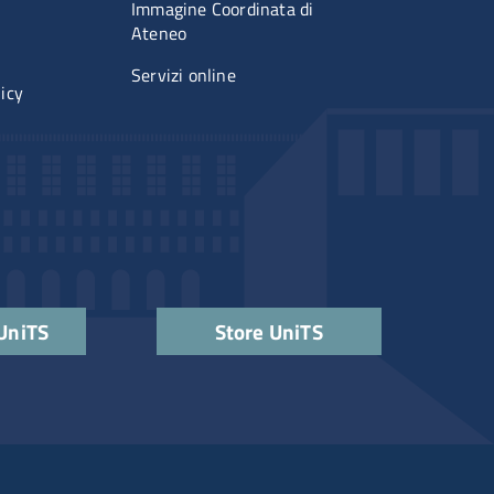
Immagine Coordinata di
Ateneo
Servizi online
licy
 UniTS
Store UniTS