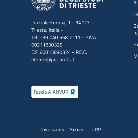
A
La
Piazzale Europa, 1 - 34127 -
Ga
Trieste, Italia -
fo
Tel. +39 040 558 7111 - P.IVA
Fa
00211830328
C.F. 80013890324 - P.E.C.
M
ateneo@pec.units.it
Fascia A ANVUR
Menu contatti
Dove siamo
Scrivici
URP