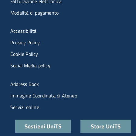
Fatturazione elettronica
Modalità di pagamento
Menù riferimenti
Accessibilità
Privacy Policy
Cookie Policy
Social Media policy
Menu portale
Address Book
Immagine Coordinata di Ateneo
Servizi online
Quick links
Sostieni UniTS
Store UniTS