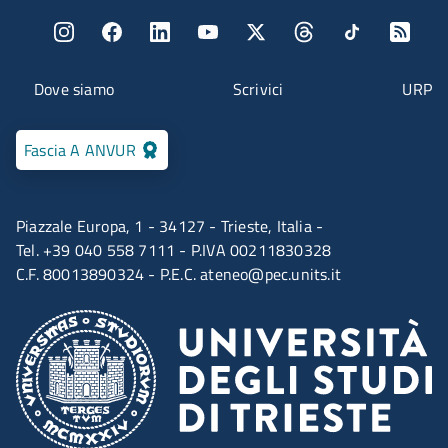
Menu social
Menu contatti
Dove siamo
Scrivici
URP
Fascia A ANVUR
Piazzale Europa, 1 - 34127 - Trieste, Italia -
Tel. +39 040 558 7111 - P.IVA 00211830328
C.F. 80013890324 - P.E.C.
ateneo@pec.units.it