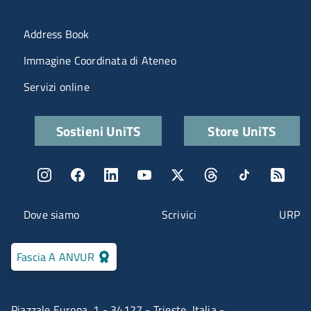
Menu portale
Address Book
Immagine Coordinata di Ateneo
Servizi online
Quick links
Sostieni UniTS
Store UniTS
Menu social
Menu contatti
Dove siamo
Scrivici
URP
Fascia A ANVUR
Piazzale Europa, 1 - 34127 - Trieste, Italia -