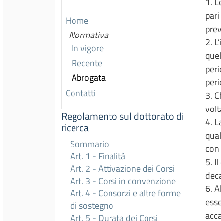
1. L
pari
Home
prev
Normativa
2. L
In vigore
quel
Recente
peri
Abrogata
peri
Contatti
3. C
volt
Regolamento sul dottorato di
4. L
ricerca
qual
Sommario
con 
Art. 1 - Finalità
5. I
Art. 2 - Attivazione dei Corsi
deca
Art. 3 - Corsi in convenzione
6. A
Art. 4 - Consorzi e altre forme
esse
di sostegno
acca
Art. 5 - Durata dei Corsi