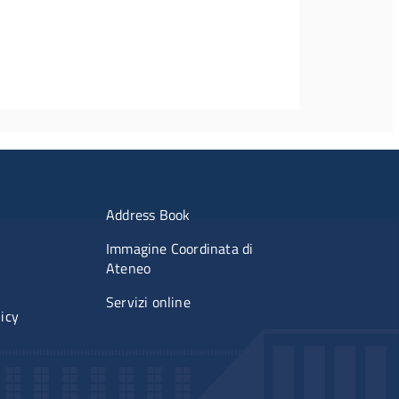
imenti
Menu portale
Address Book
Immagine Coordinata di
Ateneo
Servizi online
licy