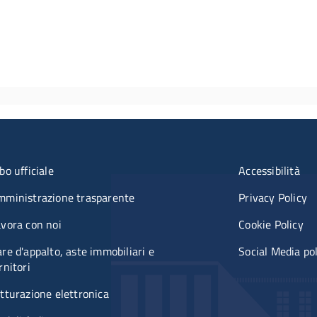
u organizzazione
Menù rifer
bo ufficiale
Accessibilità
mministrazione trasparente
Privacy Policy
vora con noi
Cookie Policy
re d'appalto, aste immobiliari e
Social Media po
rnitori
tturazione elettronica