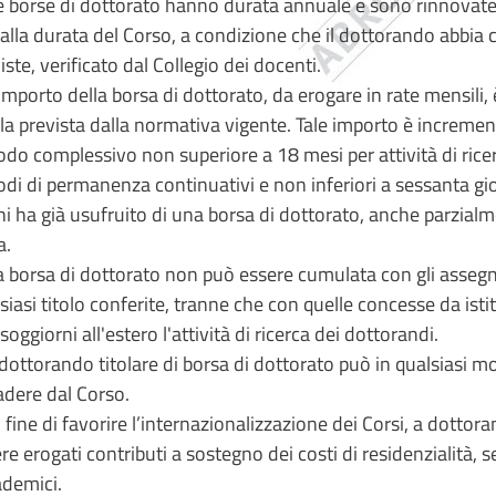
e borse di dottorato hanno durata annuale e sono rinnovat
 alla durata del Corso, a condizione che il dottorando abbia 
iste, verificato dal Collegio dei docenti.
’importo della borsa di dottorato, da erogare in rate mensili
la prevista dalla normativa vigente. Tale importo è increme
odo complessivo non superiore a 18 mesi per attività di rice
odi di permanenza continuativi e non inferiori a sessanta gio
hi ha già usufruito di una borsa di dottorato, anche parzia
a.
a borsa di dottorato non può essere cumulata con gli assegni 
siasi titolo conferite, tranne che con quelle concesse da istit
soggiorni all'estero l'attività di ricerca dei dottorandi.
l dottorando titolare di borsa di dottorato può in qualsiasi 
dere dal Corso.
l fine di favorire l’internazionalizzazione dei Corsi, a dotto
re erogati contributi a sostegno dei costi di residenzialità, s
demici.