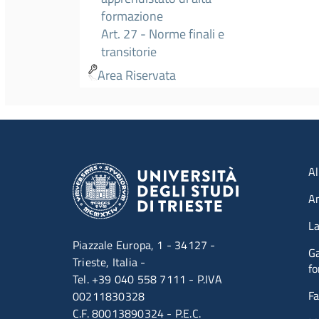
formazione
Art. 27 - Norme finali e
transitorie
Area Riservata
Men
Al
A
La
Piazzale Europa, 1 - 34127 -
Ga
Trieste, Italia -
fo
Tel. +39 040 558 7111 - P.IVA
Fa
00211830328
C.F. 80013890324 - P.E.C.