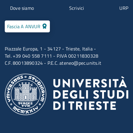
Menu contatti
Dove siamo
Scrivici
URP
Fascia A ANVUR
Piazzale Europa, 1 - 34127 - Trieste, Italia -
Tel. +39 040 558 7111 - P.IVA 00211830328
C.F. 80013890324 - P.E.C.
ateneo@pec.units.it