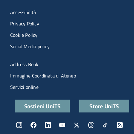
Menù riferimenti
Accessibilità
Privacy Policy
Cookie Policy
Social Media policy
Menu portale
Address Book
Immagine Coordinata di Ateneo
Servizi online
Quick links
Sostieni UniTS
Store UniTS
Menu social