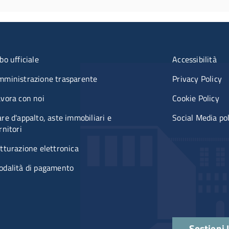
u organizzazione
Menù rifer
bo ufficiale
Accessibilità
mministrazione trasparente
Privacy Policy
vora con noi
Cookie Policy
re d'appalto, aste immobiliari e
Social Media po
rnitori
tturazione elettronica
odalità di pagamento
Quick links
Sostieni