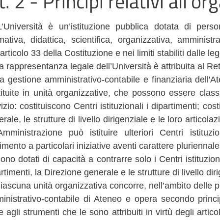
t. 2 - Principi relativi all’o
L’Università è un’istituzione pubblica dotata di pers
ativa, didattica, scientifica, organizzativa, amministr
’articolo 33 della Costituzione e nei limiti stabiliti dalle le
a rappresentanza legale dell’Università è attribuita al Ret
a gestione amministrativo-contabile e finanziaria dell'A
ituite in unità organizzative, che possono essere classif
izio: costituiscono Centri istituzionali i dipartimenti; cos
rale, le strutture di livello dirigenziale e le loro artico
Amministrazione può istituire ulteriori Centri istituzi
rimento a particolari iniziative aventi carattere pluriennale
ono dotati di capacità a contrarre solo i Centri istituziona
rtimenti, la Direzione generale e le strutture di livello dir
iascuna unità organizzativa concorre, nell’ambito delle pro
inistrativo-contabile di Ateneo e opera secondo princip
 agli strumenti che le sono attribuiti in virtù degli artico