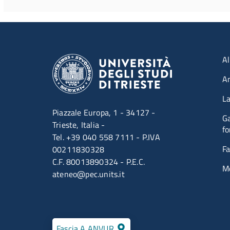
Men
Al
A
La
Piazzale Europa, 1 - 34127 -
Ga
Trieste, Italia -
fo
Tel. +39 040 558 7111 - P.IVA
Fa
00211830328
C.F. 80013890324 - P.E.C.
M
ateneo@pec.units.it
Fascia A ANVUR