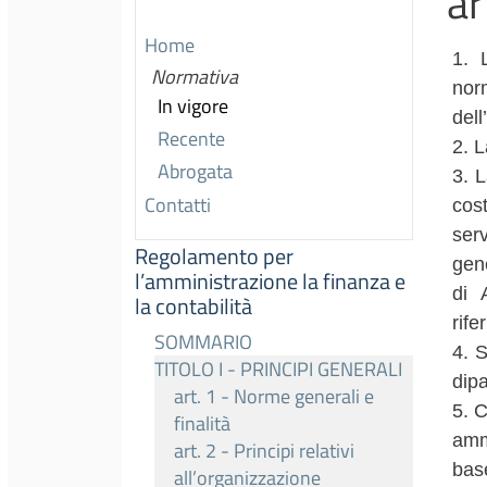
ar
Home
1. 
Normativa
norm
In vigore
dell
Recente
2. L
Abrogata
3. L
Contatti
cost
serv
Regolamento per
gene
l’amministrazione la finanza e
di 
la contabilità
rife
SOMMARIO
4. S
TITOLO I - PRINCIPI GENERALI
dipa
art. 1 - Norme generali e
5. C
finalità
amm
art. 2 - Principi relativi
base
all’organizzazione