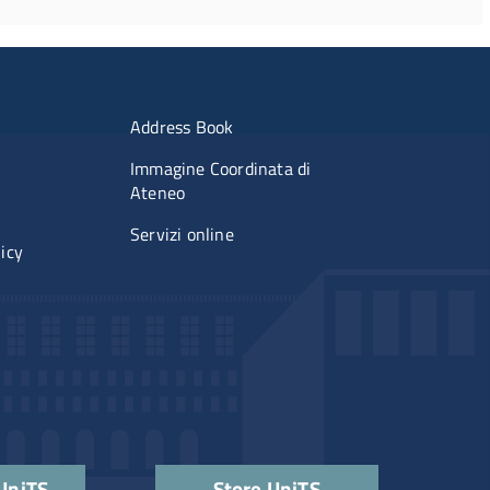
imenti
Menu portale
Address Book
Immagine Coordinata di
Ateneo
Servizi online
licy
 UniTS
Store UniTS