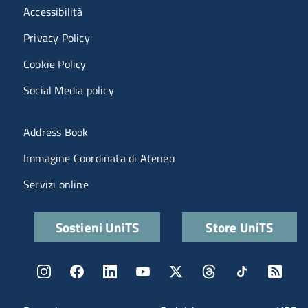
Menù riferimenti
Accessibilità
Privacy Policy
Cookie Policy
Social Media policy
Menu portale
Address Book
Immagine Coordinata di Ateneo
Servizi online
Quick links
Sostieni UniTS
Store UniTS
Menu social
Menu contatti