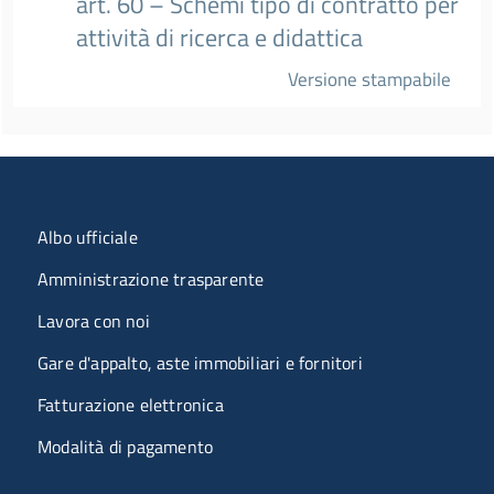
art. 60 – Schemi tipo di contratto per
attività di ricerca e didattica
Versione stampabile
Menu organizzazione
Albo ufficiale
Amministrazione trasparente
Lavora con noi
Gare d'appalto, aste immobiliari e fornitori
Fatturazione elettronica
Modalità di pagamento