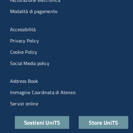
Fatturazione elettronica
Modalità di pagamento
Menù riferimenti
Accessibilità
Privacy Policy
Cookie Policy
Social Media policy
Menu portale
Address Book
Immagine Coordinata di Ateneo
Servizi online
Quick links
Sostieni UniTS
Store UniTS