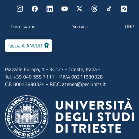
Menu social
Menu contatti
Dove siamo
Scrivici
URP
Fascia A ANVUR
Piazzale Europa, 1 - 34127 - Trieste, Italia -
Tel. +39 040 558 7111 - P.IVA 00211830328
C.F. 80013890324 - P.E.C.
ateneo@pec.units.it