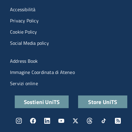
Menù riferimenti
Accessibilità
Privacy Policy
Cookie Policy
Social Media policy
Menu portale
Address Book
Immagine Coordinata di Ateneo
Servizi online
Quick links
Sostieni UniTS
Store UniTS
Menu social