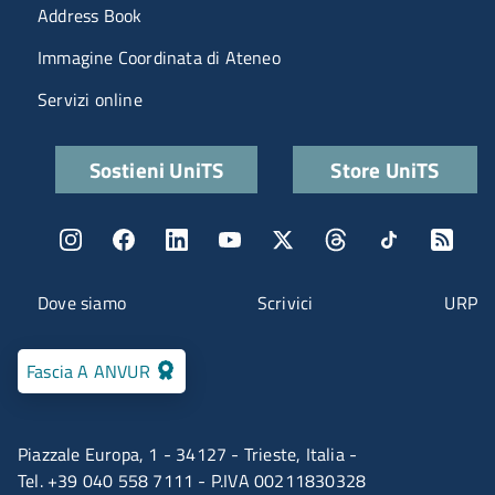
Menu portale
Address Book
Immagine Coordinata di Ateneo
Servizi online
Quick links
Sostieni UniTS
Store UniTS
Menu social
Menu contatti
Dove siamo
Scrivici
URP
Fascia A ANVUR
Piazzale Europa, 1 - 34127 - Trieste, Italia -
Tel. +39 040 558 7111 - P.IVA 00211830328