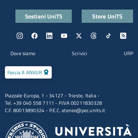
Quick links
Sostieni UniTS
Store UniTS
Menu social
Menu contatti
Dove siamo
Scrivici
URP
Fascia A ANVUR
Piazzale Europa, 1 - 34127 - Trieste, Italia -
Tel. +39 040 558 7111 - P.IVA 00211830328
C.F. 80013890324 - P.E.C.
ateneo@pec.units.it