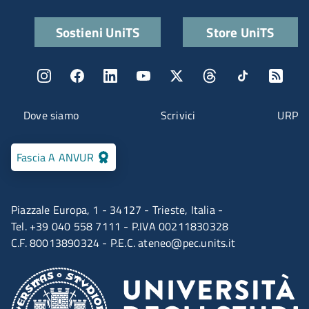
Quick links
Sostieni UniTS
Store UniTS
Menu social
Menu contatti
Dove siamo
Scrivici
URP
Fascia A ANVUR
Piazzale Europa, 1 - 34127 - Trieste, Italia -
Tel. +39 040 558 7111 - P.IVA 00211830328
C.F. 80013890324 - P.E.C.
ateneo@pec.units.it