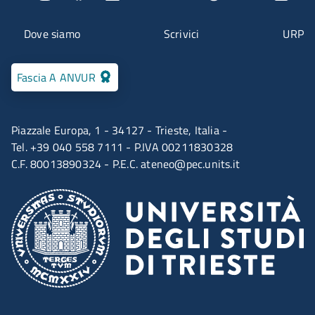
Menu contatti
Dove siamo
Scrivici
URP
Fascia A ANVUR
Piazzale Europa, 1 - 34127 - Trieste, Italia -
Tel. +39 040 558 7111 - P.IVA 00211830328
C.F. 80013890324 - P.E.C.
ateneo@pec.units.it