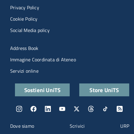
Privacy Policy
Cookie Policy
Social Media policy
Menu portale
Address Book
Immagine Coordinata di Ateneo
Servizi online
Quick links
Sostieni UniTS
Store UniTS
Menu social
Menu contatti
Dove siamo
Scrivici
URP