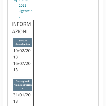
2023
vigente.p
df
INFORM
AZIONI
Senato
Accademico
19/02/20
13
16/07/20
13
Consiglio di
Amministrazion
e
31/01/20
13