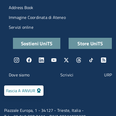
Menu portale
Address Book
Immagine Coordinata di Ateneo
Servizi online
Quick links
Sostieni UniTS
Store UniTS
Menu social
Menu contatti
Dove siamo
Scrivici
URP
Fascia A ANVUR
Piazzale Europa, 1 - 34127 - Trieste, Italia -