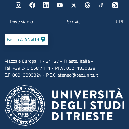
Menu social
Menu contatti
Dove siamo
Scrivici
URP
Fascia A ANVUR
Piazzale Europa, 1 - 34127 - Trieste, Italia -
Tel. +39 040 558 7111 - P.IVA 00211830328
C.F. 80013890324 - P.E.C.
ateneo@pec.units.it