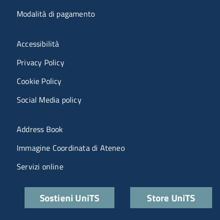
Modalità di pagamento
Menù riferimenti
Accessibilità
Privacy Policy
Cookie Policy
Social Media policy
Menu portale
Address Book
Immagine Coordinata di Ateneo
Servizi online
Quick links
Sostieni UniTS
Store UniTS