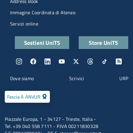
Address Book
Immagine Coordinata di Ateneo
Servizi online
Quick links
Sostieni UniTS
Store UniTS
Menu social
Menu contatti
Dove siamo
Scrivici
URP
Fascia A ANVUR
Piazzale Europa, 1 - 34127 - Trieste, Italia -
Tel. +39 040 558 7111 - P.IVA 00211830328