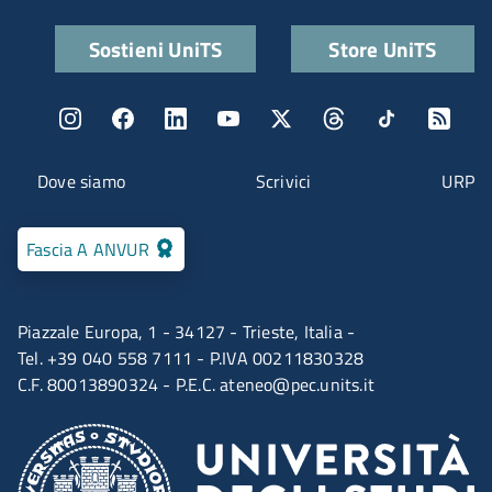
Quick links
Sostieni UniTS
Store UniTS
Menu social
Menu contatti
Dove siamo
Scrivici
URP
Fascia A ANVUR
Piazzale Europa, 1 - 34127 - Trieste, Italia -
Tel. +39 040 558 7111 - P.IVA 00211830328
C.F. 80013890324 - P.E.C.
ateneo@pec.units.it