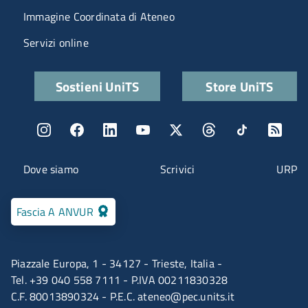
Immagine Coordinata di Ateneo
Servizi online
Quick links
Sostieni UniTS
Store UniTS
Menu social
Menu contatti
Dove siamo
Scrivici
URP
Fascia A ANVUR
Piazzale Europa, 1 - 34127 - Trieste, Italia -
Tel. +39 040 558 7111 - P.IVA 00211830328
C.F. 80013890324 - P.E.C.
ateneo@pec.units.it