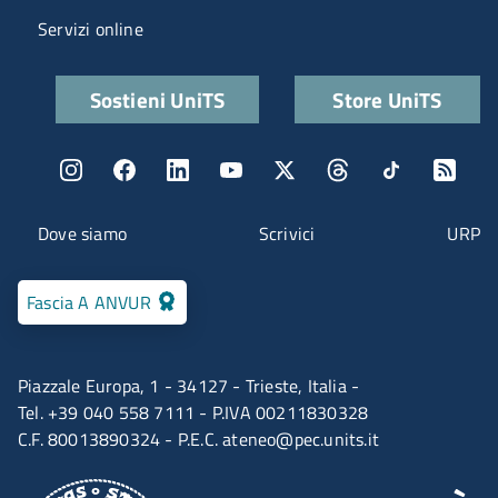
Servizi online
Quick links
Sostieni UniTS
Store UniTS
Menu social
Menu contatti
Dove siamo
Scrivici
URP
Fascia A ANVUR
Piazzale Europa, 1 - 34127 - Trieste, Italia -
Tel. +39 040 558 7111 - P.IVA 00211830328
C.F. 80013890324 - P.E.C.
ateneo@pec.units.it