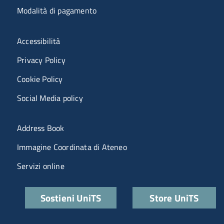
Modalità di pagamento
Menù riferimenti
Accessibilità
Privacy Policy
Cookie Policy
Social Media policy
Menu portale
Address Book
Immagine Coordinata di Ateneo
Servizi online
Quick links
Sostieni UniTS
Store UniTS