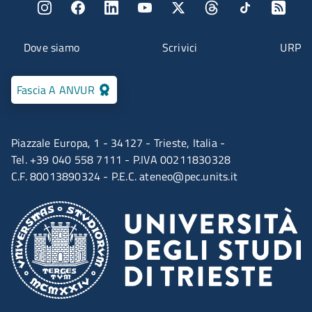
Menu social
Menu contatti
Dove siamo
Scrivici
URP
Fascia A ANVUR
Piazzale Europa, 1 - 34127 - Trieste, Italia -
Tel. +39 040 558 7111 - P.IVA 00211830328
C.F. 80013890324 - P.E.C.
ateneo@pec.units.it