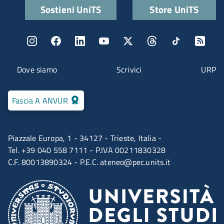
Quick links
Sostieni UniTS
Store UniTS
Menu social
Menu contatti
Dove siamo
Scrivici
URP
Fascia A ANVUR
Piazzale Europa, 1 - 34127 - Trieste, Italia -
Tel. +39 040 558 7111 - P.IVA 00211830328
C.F. 80013890324 - P.E.C.
ateneo@pec.units.it