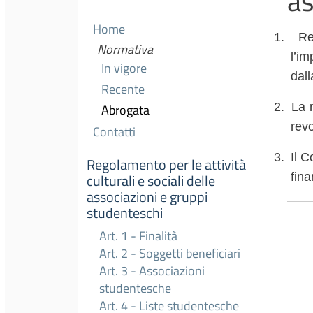
as
Home
1.
Re
Normativa
l’im
In vigore
dall
Recente
2.
La 
Abrogata
rev
Contatti
3.
Il C
Regolamento per le attività
fina
culturali e sociali delle
associazioni e gruppi
studenteschi
Art. 1 - Finalità
Art. 2 - Soggetti beneficiari
Art. 3 - Associazioni
studentesche
Art. 4 - Liste studentesche