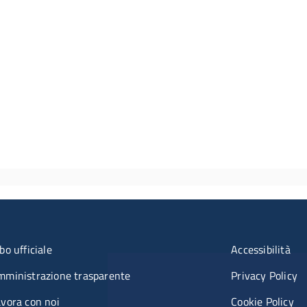
u organizzazione
Menù rifer
bo ufficiale
Accessibilità
mministrazione trasparente
Privacy Policy
vora con noi
Cookie Policy