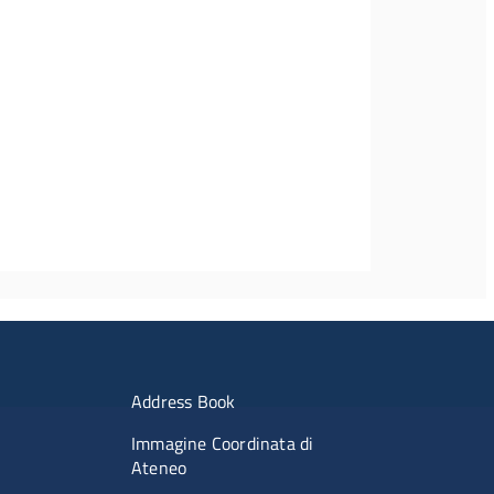
imenti
Menu portale
Address Book
Immagine Coordinata di
Ateneo