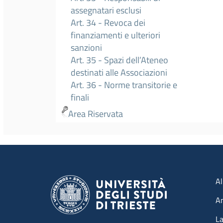
assegnatari esclusi
Art. 34 - Revoca dei
finanziamenti e ulteriori
sanzioni
Art. 35 - Spazi dell’Ateneo
destinati alle Associazioni
Art. 36 - Norme transitorie e
finali
Area Riservata
Men
Al
A
La