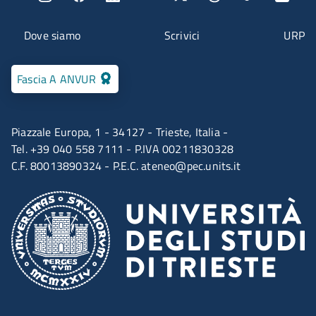
Menu contatti
Dove siamo
Scrivici
URP
Fascia A ANVUR
Piazzale Europa, 1 - 34127 - Trieste, Italia -
Tel. +39 040 558 7111 - P.IVA 00211830328
C.F. 80013890324 - P.E.C.
ateneo@pec.units.it