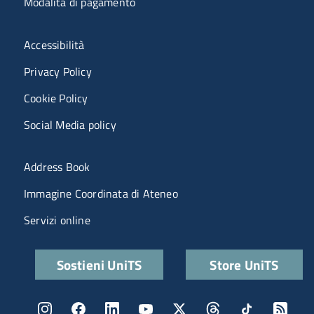
Modalità di pagamento
Menù riferimenti
Accessibilità
Privacy Policy
Cookie Policy
Social Media policy
Menu portale
Address Book
Immagine Coordinata di Ateneo
Servizi online
Quick links
Sostieni UniTS
Store UniTS
Menu social