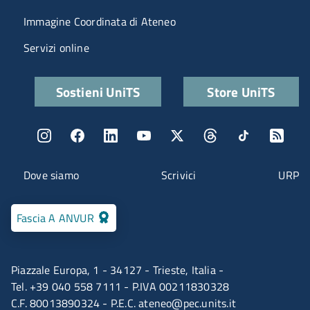
Immagine Coordinata di Ateneo
Servizi online
Quick links
Sostieni UniTS
Store UniTS
Menu social
Menu contatti
Dove siamo
Scrivici
URP
Fascia A ANVUR
Piazzale Europa, 1 - 34127 - Trieste, Italia -
Tel. +39 040 558 7111 - P.IVA 00211830328
C.F. 80013890324 - P.E.C.
ateneo@pec.units.it