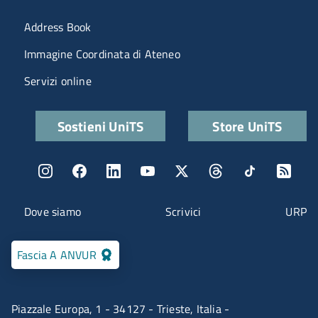
Menu portale
Address Book
Immagine Coordinata di Ateneo
Servizi online
Quick links
Sostieni UniTS
Store UniTS
Menu social
Menu contatti
Dove siamo
Scrivici
URP
Fascia A ANVUR
Piazzale Europa, 1 - 34127 - Trieste, Italia -