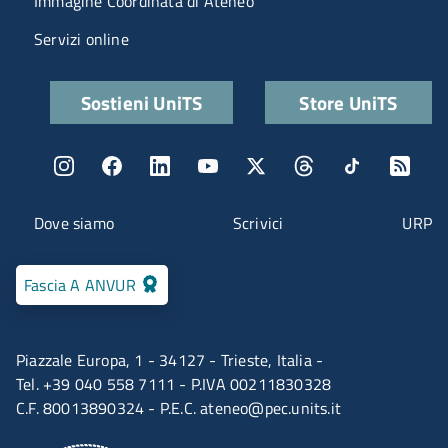
Immagine Coordinata di Ateneo
Servizi online
Quick links
Sostieni UniTS
Store UniTS
Menu social
Menu contatti
Dove siamo
Scrivici
URP
Fascia A ANVUR
Piazzale Europa, 1 - 34127 - Trieste, Italia -
Tel. +39 040 558 7111 - P.IVA 00211830328
C.F. 80013890324 - P.E.C.
ateneo@pec.units.it