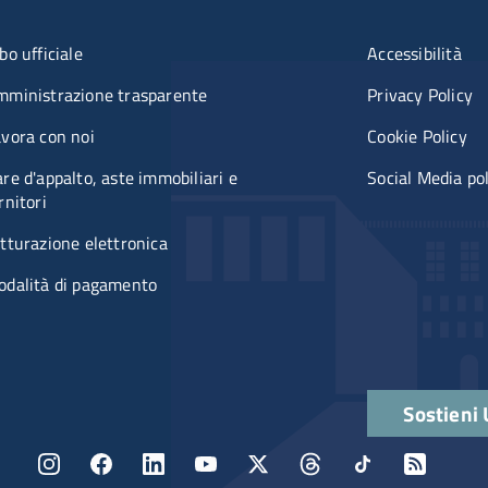
u organizzazione
Menù rifer
bo ufficiale
Accessibilità
mministrazione trasparente
Privacy Policy
vora con noi
Cookie Policy
re d'appalto, aste immobiliari e
Social Media po
rnitori
tturazione elettronica
odalità di pagamento
Quick links
Sostieni
Menu social