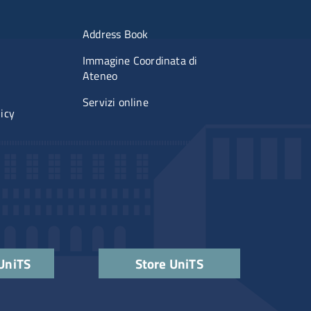
imenti
Menu portale
Address Book
Immagine Coordinata di
Ateneo
Servizi online
licy
 UniTS
Store UniTS