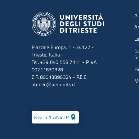
Men
Al
A
La
Piazzale Europa, 1 - 34127 -
Ga
Trieste, Italia -
fo
Tel. +39 040 558 7111 - P.IVA
Fa
00211830328
C.F. 80013890324 - P.E.C.
M
ateneo@pec.units.it
Fascia A ANVUR