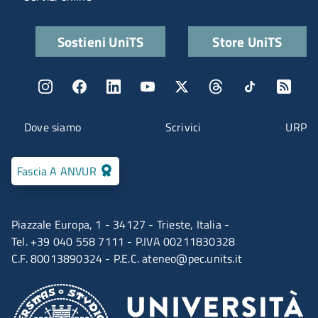
Quick links
Sostieni UniTS
Store UniTS
Menu social
Menu contatti
Dove siamo
Scrivici
URP
Fascia A ANVUR
Piazzale Europa, 1 - 34127 - Trieste, Italia -
Tel. +39 040 558 7111 - P.IVA 00211830328
C.F. 80013890324 - P.E.C.
ateneo@pec.units.it