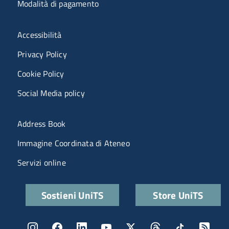
Modalità di pagamento
Menù riferimenti
Accessibilità
Privacy Policy
Cookie Policy
Social Media policy
Menu portale
Address Book
Immagine Coordinata di Ateneo
Servizi online
Quick links
Sostieni UniTS
Store UniTS
Menu social