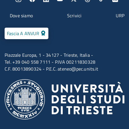
Menu contatti
Dove siamo
Scrivici
URP
Fascia A ANVUR
Piazzale Europa, 1 - 34127 - Trieste, Italia -
Tel. +39 040 558 7111 - P.IVA 00211830328
C.F. 80013890324 - P.E.C.
ateneo@pec.units.it