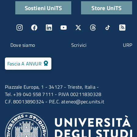
Quick links
Sostieni UniTS
Store UniTS
Menu social
Menu contatti
Dove siamo
Scrivici
URP
Fascia A ANVUR
Piazzale Europa, 1 - 34127 - Trieste, Italia -
Tel. +39 040 558 7111 - P.IVA 00211830328
C.F. 80013890324 - P.E.C.
ateneo@pec.units.it