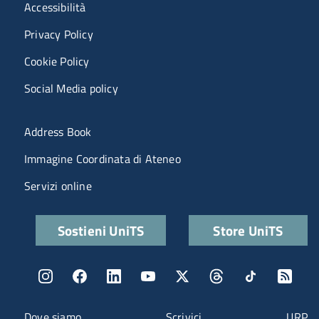
Menù riferimenti
Accessibilità
Privacy Policy
Cookie Policy
Social Media policy
Menu portale
Address Book
Immagine Coordinata di Ateneo
Servizi online
Quick links
Sostieni UniTS
Store UniTS
Menu social
Menu contatti
Dove siamo
Scrivici
URP