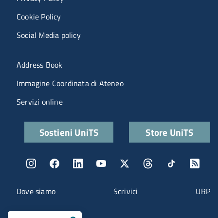
Cookie Policy
Social Media policy
Menu portale
Address Book
Immagine Coordinata di Ateneo
Servizi online
Quick links
Sostieni UniTS
Store UniTS
Menu social
Menu contatti
Dove siamo
Scrivici
URP