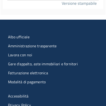
Versione stampabile
Menu organizzazione
Albo ufficiale
Amministrazione trasparente
Lavora con noi
Gare d'appalto, aste immobiliari e fornitori
Fatturazione elettronica
Modalità di pagamento
Menù riferimenti
Accessibilità
Privacy Policy