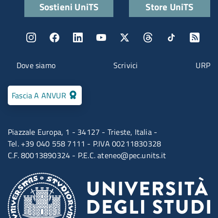
Quick links
Sostieni UniTS
Store UniTS
Menu social
Menu contatti
Dove siamo
Scrivici
URP
Fascia A ANVUR
Piazzale Europa, 1 - 34127 - Trieste, Italia -
Tel. +39 040 558 7111 - P.IVA 00211830328
C.F. 80013890324 - P.E.C.
ateneo@pec.units.it