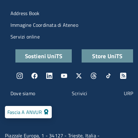
Menu portale
Address Book
Immagine Coordinata di Ateneo
Servizi online
Quick links
Sostieni UniTS
Store UniTS
Menu social
Menu contatti
Dove siamo
Scrivici
URP
Fascia A ANVUR
Piazzale Europa, 1 - 34127 - Trieste, Italia -