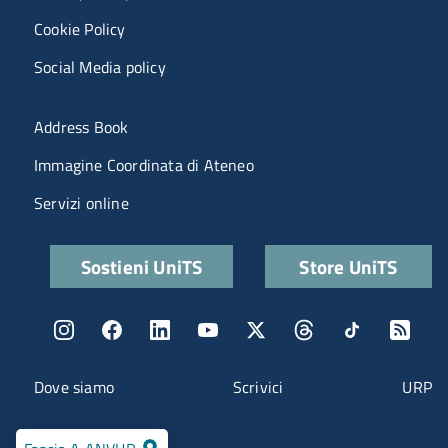
Cookie Policy
Social Media policy
Menu portale
Address Book
Immagine Coordinata di Ateneo
Servizi online
Quick links
Sostieni UniTS
Store UniTS
Menu social
Menu contatti
Dove siamo
Scrivici
URP