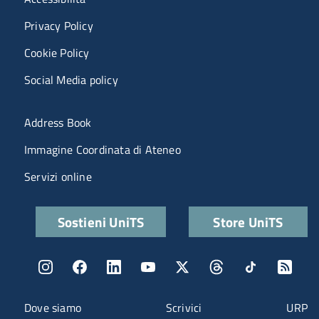
Privacy Policy
Cookie Policy
Social Media policy
Menu portale
Address Book
Immagine Coordinata di Ateneo
Servizi online
Quick links
Sostieni UniTS
Store UniTS
Menu social
Menu contatti
Dove siamo
Scrivici
URP