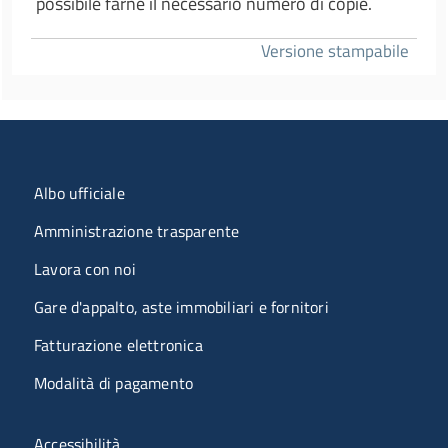
possibile farne il necessario numero di copie.
Versione stampabile
Menu organizzazione
Albo ufficiale
Amministrazione trasparente
Lavora con noi
Gare d'appalto, aste immobiliari e fornitori
Fatturazione elettronica
Modalità di pagamento
Menù riferimenti
Accessibilità