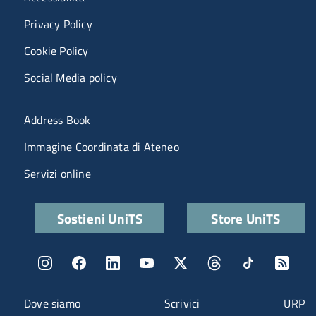
Privacy Policy
Cookie Policy
Social Media policy
Menu portale
Address Book
Immagine Coordinata di Ateneo
Servizi online
Quick links
Sostieni UniTS
Store UniTS
Menu social
Menu contatti
Dove siamo
Scrivici
URP