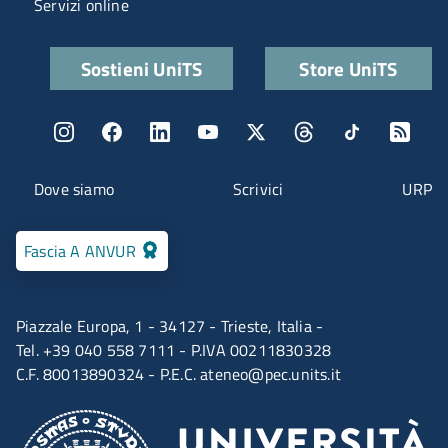
Servizi online
Quick links
Sostieni UniTS
Store UniTS
Menu social
Menu contatti
Dove siamo
Scrivici
URP
Fascia A ANVUR
Piazzale Europa, 1 - 34127 - Trieste, Italia -
Tel. +39 040 558 7111 - P.IVA 00211830328
C.F. 80013890324 - P.E.C.
ateneo@pec.units.it