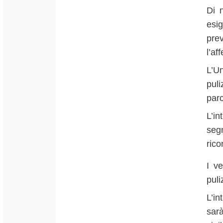
Di n
esig
pre
l’af
L’Un
pul
parc
L’i
segn
rico
I v
puli
L’i
sar