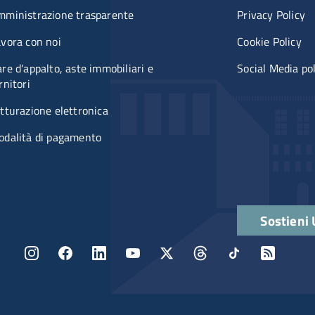
mministrazione trasparente
Privacy Policy
vora con noi
Cookie Policy
re d'appalto, aste immobiliari e
Social Media po
rnitori
tturazione elettronica
odalità di pagamento
Quick links
Sostieni
Menu social