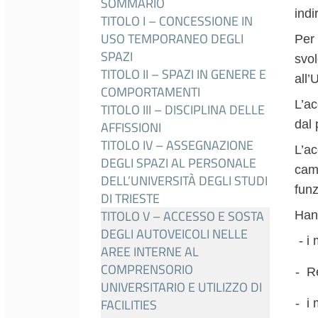
SOMMARIO
indi
TITOLO I – CONCESSIONE IN
USO TEMPORANEO DEGLI
Per 
SPAZI
svo
TITOLO II – SPAZI IN GENERE E
all’
COMPORTAMENTI
L’ac
TITOLO III – DISCIPLINA DELLE
dal
AFFISSIONI
TITOLO IV – ASSEGNAZIONE
L’ac
DEGLI SPAZI AL PERSONALE
cam
DELL’UNIVERSITÀ DEGLI STUDI
funz
DI TRIESTE
TITOLO V – ACCESSO E SOSTA
Han
DEGLI AUTOVEICOLI NELLE
‐
i 
AREE INTERNE AL
COMPRENSORIO
‐
Ret
UNIVERSITARIO E UTILIZZO DI
FACILITIES
‐
i m