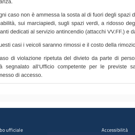
lanza.
gni caso non è ammessa la sosta al di fuori degli spazi d
iabilità, sui marciapiedi, sugli spazi verdi, a ridosso degl
anti dedicati al servizio antincendio (attacchi VV.FF.) e d
uesti casi i veicoli saranno rimossi e il costo della rimozi
aso di violazione ripetuta del divieto da parte di pers
rà segnalato all’Ufficio competente per le previste 
messo di accesso.
u organizzazione
Menù rifer
bo ufficiale
Accessibilità