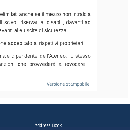
elimitati anche se il mezzo non intralcia
i scivoli riservati ai disabili, davanti ad
avanti alle uscite di sicurezza.
one addebitato ai rispettivi proprietari.
onale dipendente dell’Ateneo, lo stesso
sanzioni che provvederà a revocare il
Versione stampabile
imenti
Menu portale
Address Book