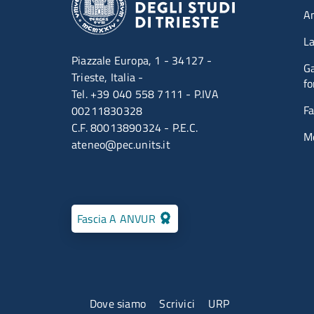
A
La
Piazzale Europa, 1 - 34127 -
Ga
Trieste, Italia -
fo
Tel. +39 040 558 7111 - P.IVA
Fa
00211830328
C.F. 80013890324 - P.E.C.
M
ateneo@pec.units.it
Fascia A ANVUR
Menu contatti
Dove siamo
Scrivici
URP