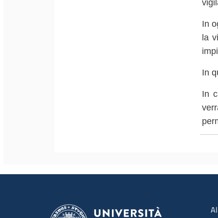
vigi
In o
la v
impi
In q
In c
ver
per
Men
Al