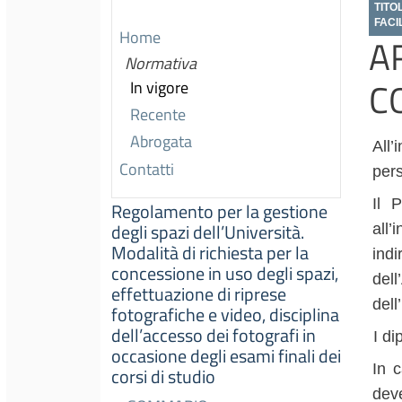
TITO
FACI
Home
A
Normativa
C
In vigore
Recente
Abrogata
All’
Contatti
per
Il 
Regolamento per la gestione
degli spazi dell’Università.
all
Modalità di richiesta per la
indi
concessione in uso degli spazi,
del
effettuazione di riprese
dell
fotografiche e video, disciplina
dell’accesso dei fotografi in
I di
occasione degli esami finali dei
In 
corsi di studio
dev