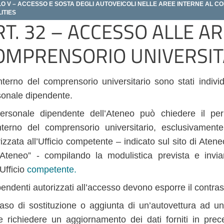
LO V – ACCESSO E SOSTA DEGLI AUTOVEICOLI NELLE AREE INTERNE AL CO
LITIES
RT. 32 – ACCESSO ALLE A
OMPRENSORIO UNIVERSIT
interno del comprensorio universitario sono stati individu
sonale dipendente.
Personale dipendente dell’Ateneo può chiedere il p
’interno del comprensorio universitario, esclusivamente
rizzata all’Ufficio competente – indicato sul sito di Ate
l’Ateneo” - compilando la modulistica prevista e invian
’Ufficio
competente.
pendenti autorizzati all’accesso devono esporre il contra
caso di sostituzione o aggiunta di un’autovettura ad 
e richiedere un aggiornamento dei dati forniti in pre