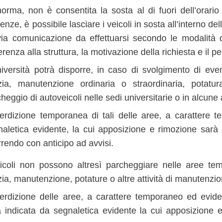
orma, non è consentita la sosta al di fuori dell’orario 
enze, è possibile lasciare i veicoli in sosta all’interno del
via comunicazione da effettuarsi secondo le modalità de
ferenza alla struttura, la motivazione della richiesta e il p
iversità potrà disporre, in caso di svolgimento di event
izia, manutenzione ordinaria o straordinaria, potatur
heggio di autoveicoli nelle sedi universitarie o in alcune 
nterdizione temporanea di tali delle aree, a carattere 
aletica evidente, la cui apposizione e rimozione sarà 
rrendo con anticipo ad avvisi.
eicoli non possono altresì parcheggiare nelle aree te
zia, manutenzione, potature o altre attività di manutenzio
nterdizione delle aree, a carattere temporaneo ed evide
à indicata da segnaletica evidente la cui apposizione e