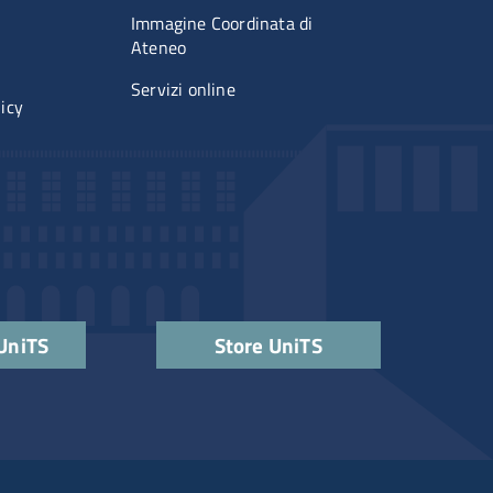
Immagine Coordinata di
Ateneo
Servizi online
licy
 UniTS
Store UniTS