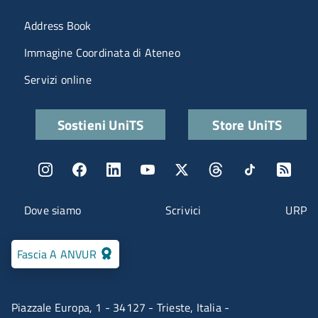
Menu portale
Address Book
Immagine Coordinata di Ateneo
Servizi online
Quick links
Sostieni UniTS
Store UniTS
Menu social
Menu contatti
Dove siamo
Scrivici
URP
Fascia A ANVUR
Piazzale Europa, 1 - 34127 - Trieste, Italia -